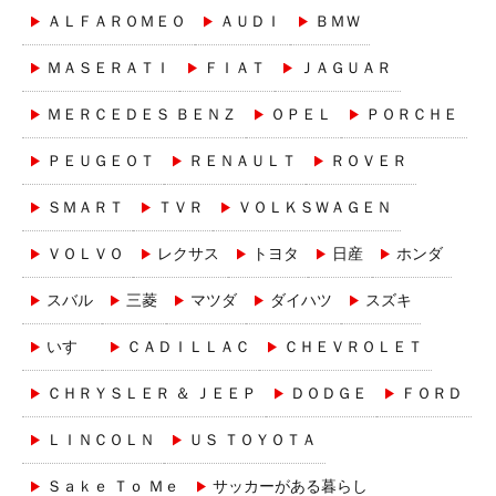
ＡＬＦＡＲＯＭＥＯ
ＡＵＤＩ
ＢＭＷ
ＭＡＳＥＲＡＴＩ
ＦＩＡＴ
ＪＡＧＵＡＲ
ＭＥＲＣＥＤＥＳ ＢＥＮＺ
ＯＰＥＬ
ＰＯＲＣＨＥ
ＰＥＵＧＥＯＴ
ＲＥＮＡＵＬＴ
ＲＯＶＥＲ
ＳＭＡＲＴ
ＴＶＲ
ＶＯＬＫＳＷＡＧＥＮ
ＶＯＬＶＯ
レクサス
トヨタ
日産
ホンダ
スバル
三菱
マツダ
ダイハツ
スズキ
いすゞ
ＣＡＤＩＬＬＡＣ
ＣＨＥＶＲＯＬＥＴ
ＣＨＲＹＳＬＥＲ ＆ ＪＥＥＰ
ＤＯＤＧＥ
ＦＯＲＤ
ＬＩＮＣＯＬＮ
ＵＳ ＴＯＹＯＴＡ
Ｓａｋｅ Ｔｏ Ｍｅ
サッカーがある暮らし