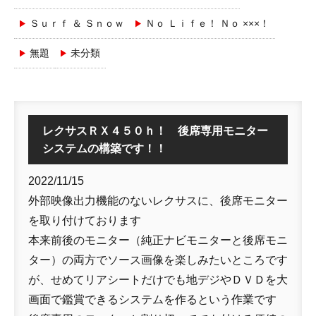
Ｓｕｒｆ ＆ Ｓｎｏｗ
Ｎｏ Ｌｉｆｅ！ Ｎｏ ×××！
無題
未分類
レクサスＲＸ４５０ｈ！ 後席専用モニター
システムの構築です！！
2022/11/15
外部映像出力機能のないレクサスに、後席モニター
を取り付けております
本来前後のモニター（純正ナビモニターと後席モニ
ター）の両方でソース画像を楽しみたいところです
が、せめてリアシートだけでも地デジやＤＶＤを大
画面で鑑賞できるシステムを作るという作業です