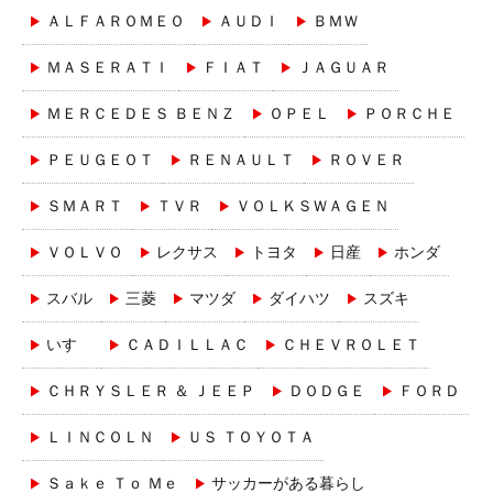
ＡＬＦＡＲＯＭＥＯ
ＡＵＤＩ
ＢＭＷ
ＭＡＳＥＲＡＴＩ
ＦＩＡＴ
ＪＡＧＵＡＲ
ＭＥＲＣＥＤＥＳ ＢＥＮＺ
ＯＰＥＬ
ＰＯＲＣＨＥ
ＰＥＵＧＥＯＴ
ＲＥＮＡＵＬＴ
ＲＯＶＥＲ
ＳＭＡＲＴ
ＴＶＲ
ＶＯＬＫＳＷＡＧＥＮ
ＶＯＬＶＯ
レクサス
トヨタ
日産
ホンダ
スバル
三菱
マツダ
ダイハツ
スズキ
いすゞ
ＣＡＤＩＬＬＡＣ
ＣＨＥＶＲＯＬＥＴ
ＣＨＲＹＳＬＥＲ ＆ ＪＥＥＰ
ＤＯＤＧＥ
ＦＯＲＤ
ＬＩＮＣＯＬＮ
ＵＳ ＴＯＹＯＴＡ
Ｓａｋｅ Ｔｏ Ｍｅ
サッカーがある暮らし