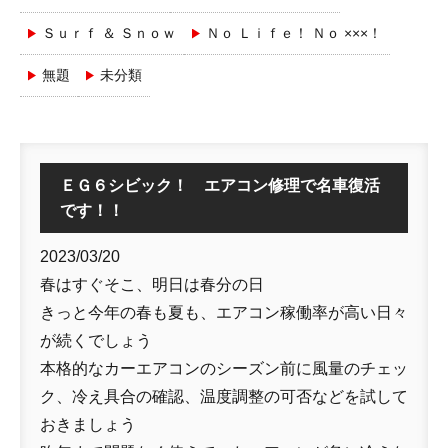
Ｓｕｒｆ ＆ Ｓｎｏｗ
Ｎｏ Ｌｉｆｅ！ Ｎｏ ×××！
無題
未分類
ＥＧ６シビック！ エアコン修理で名車復活
です！！
2023/03/20
春はすぐそこ、明日は春分の日
きっと今年の春も夏も、エアコン稼働率が高い日々
が続くでしょう
本格的なカーエアコンのシーズン前に風量のチェッ
ク、冷え具合の確認、温度調整の可否などを試して
おきましょう