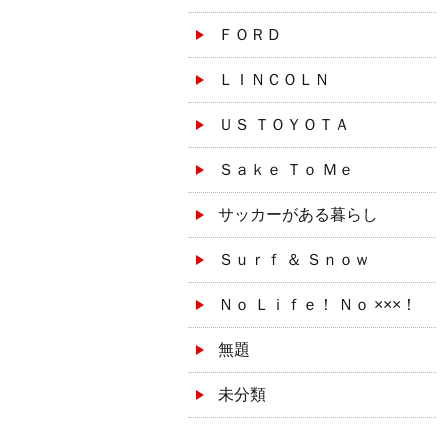
ＦＯＲＤ
ＬＩＮＣＯＬＮ
ＵＳ ＴＯＹＯＴＡ
Ｓａｋｅ Ｔｏ Ｍｅ
サッカーがある暮らし
Ｓｕｒｆ ＆ Ｓｎｏｗ
Ｎｏ Ｌｉｆｅ！ Ｎｏ ×××！
無題
未分類