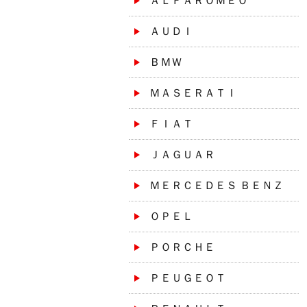
ＡＬＦＡＲＯＭＥＯ
ＡＵＤＩ
ＢＭＷ
ＭＡＳＥＲＡＴＩ
ＦＩＡＴ
ＪＡＧＵＡＲ
ＭＥＲＣＥＤＥＳ ＢＥＮＺ
ＯＰＥＬ
ＰＯＲＣＨＥ
ＰＥＵＧＥＯＴ