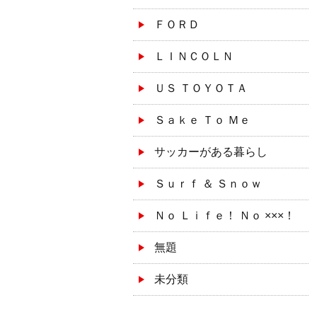
ＦＯＲＤ
ＬＩＮＣＯＬＮ
ＵＳ ＴＯＹＯＴＡ
Ｓａｋｅ Ｔｏ Ｍｅ
サッカーがある暮らし
Ｓｕｒｆ ＆ Ｓｎｏｗ
Ｎｏ Ｌｉｆｅ！ Ｎｏ ×××！
無題
未分類