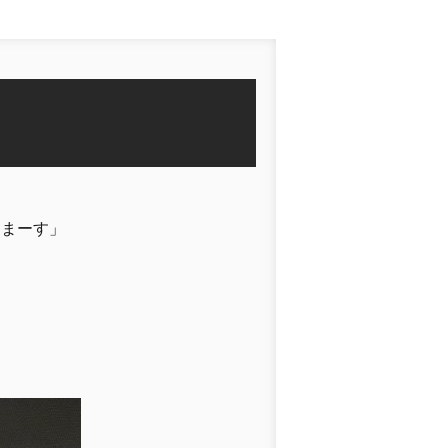
！
きまーす」