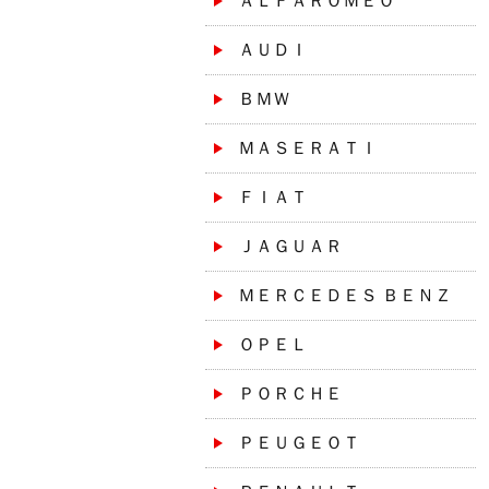
ＡＬＦＡＲＯＭＥＯ
ＡＵＤＩ
ＢＭＷ
ＭＡＳＥＲＡＴＩ
ＦＩＡＴ
ＪＡＧＵＡＲ
ＭＥＲＣＥＤＥＳ ＢＥＮＺ
ＯＰＥＬ
ＰＯＲＣＨＥ
ＰＥＵＧＥＯＴ