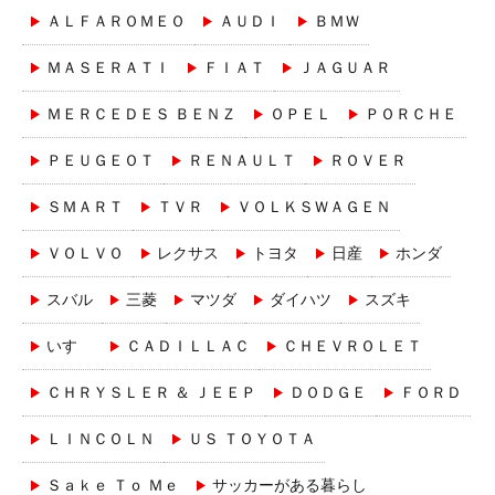
ＡＬＦＡＲＯＭＥＯ
ＡＵＤＩ
ＢＭＷ
ＭＡＳＥＲＡＴＩ
ＦＩＡＴ
ＪＡＧＵＡＲ
ＭＥＲＣＥＤＥＳ ＢＥＮＺ
ＯＰＥＬ
ＰＯＲＣＨＥ
ＰＥＵＧＥＯＴ
ＲＥＮＡＵＬＴ
ＲＯＶＥＲ
ＳＭＡＲＴ
ＴＶＲ
ＶＯＬＫＳＷＡＧＥＮ
ＶＯＬＶＯ
レクサス
トヨタ
日産
ホンダ
スバル
三菱
マツダ
ダイハツ
スズキ
いすゞ
ＣＡＤＩＬＬＡＣ
ＣＨＥＶＲＯＬＥＴ
ＣＨＲＹＳＬＥＲ ＆ ＪＥＥＰ
ＤＯＤＧＥ
ＦＯＲＤ
ＬＩＮＣＯＬＮ
ＵＳ ＴＯＹＯＴＡ
Ｓａｋｅ Ｔｏ Ｍｅ
サッカーがある暮らし