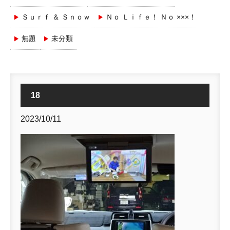
Ｓｕｒｆ ＆ Ｓｎｏｗ
Ｎｏ Ｌｉｆｅ！ Ｎｏ ×××！
無題
未分類
18
2023/10/11