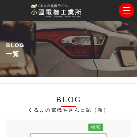
BLOG
一覧
BLOG
くるまの電機やさん日記（新）
検索