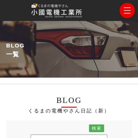
BLOG
一覧
BLOG
くるまの電機やさん日記（新）
検索