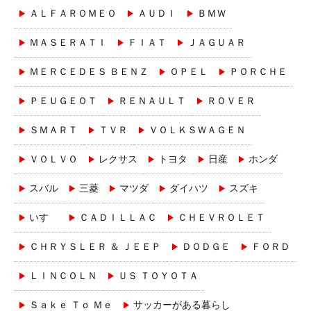
ＡＬＦＡＲＯＭＥＯ
ＡＵＤＩ
ＢＭＷ
ＭＡＳＥＲＡＴＩ
ＦＩＡＴ
ＪＡＧＵＡＲ
ＭＥＲＣＥＤＥＳ ＢＥＮＺ
ＯＰＥＬ
ＰＯＲＣＨＥ
ＰＥＵＧＥＯＴ
ＲＥＮＡＵＬＴ
ＲＯＶＥＲ
ＳＭＡＲＴ
ＴＶＲ
ＶＯＬＫＳＷＡＧＥＮ
ＶＯＬＶＯ
レクサス
トヨタ
日産
ホンダ
スバル
三菱
マツダ
ダイハツ
スズキ
いすゞ
ＣＡＤＩＬＬＡＣ
ＣＨＥＶＲＯＬＥＴ
ＣＨＲＹＳＬＥＲ ＆ ＪＥＥＰ
ＤＯＤＧＥ
ＦＯＲＤ
ＬＩＮＣＯＬＮ
ＵＳ ＴＯＹＯＴＡ
Ｓａｋｅ Ｔｏ Ｍｅ
サッカーがある暮らし