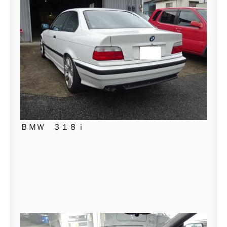
ＢＭＷ ３１８ｉ