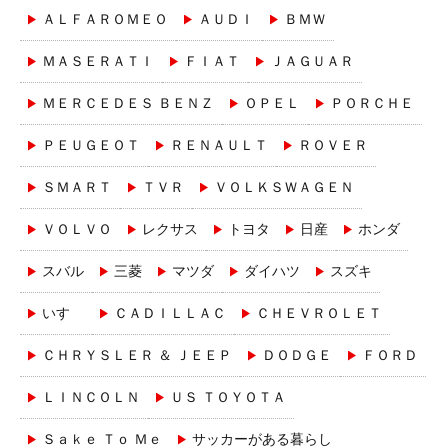
ＡＬＦＡＲＯＭＥＯ
ＡＵＤＩ
ＢＭＷ
ＭＡＳＥＲＡＴＩ
ＦＩＡＴ
ＪＡＧＵＡＲ
ＭＥＲＣＥＤＥＳ ＢＥＮＺ
ＯＰＥＬ
ＰＯＲＣＨＥ
ＰＥＵＧＥＯＴ
ＲＥＮＡＵＬＴ
ＲＯＶＥＲ
ＳＭＡＲＴ
ＴＶＲ
ＶＯＬＫＳＷＡＧＥＮ
ＶＯＬＶＯ
レクサス
トヨタ
日産
ホンダ
スバル
三菱
マツダ
ダイハツ
スズキ
いすゞ
ＣＡＤＩＬＬＡＣ
ＣＨＥＶＲＯＬＥＴ
ＣＨＲＹＳＬＥＲ ＆ ＪＥＥＰ
ＤＯＤＧＥ
ＦＯＲＤ
ＬＩＮＣＯＬＮ
ＵＳ ＴＯＹＯＴＡ
Ｓａｋｅ Ｔｏ Ｍｅ
サッカーがある暮らし