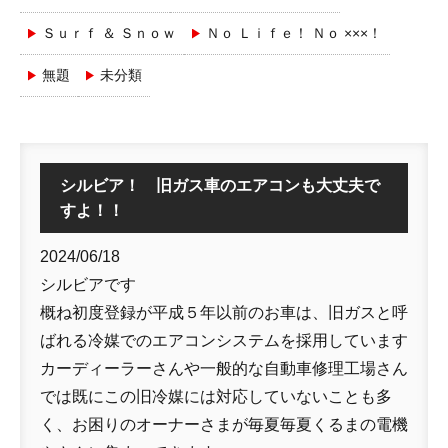
Ｓｕｒｆ ＆ Ｓｎｏｗ
Ｎｏ Ｌｉｆｅ！ Ｎｏ ×××！
無題
未分類
シルビア！ 旧ガス車のエアコンも大丈夫で
すよ！！
2024/06/18
シルビアです
概ね初度登録が平成５年以前のお車は、旧ガスと呼
ばれる冷媒でのエアコンシステムを採用しています
カーディーラーさんや一般的な自動車修理工場さん
では既にこの旧冷媒には対応していないことも多
く、お困りのオーナーさまが毎夏毎夏くるまの電機