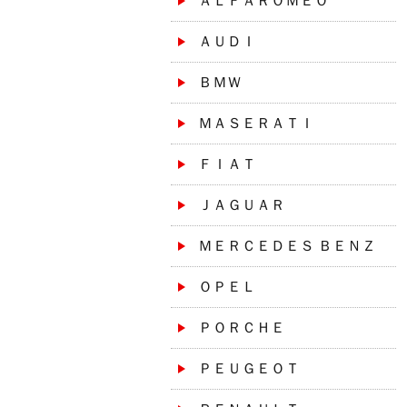
ＡＬＦＡＲＯＭＥＯ
ＡＵＤＩ
ＢＭＷ
ＭＡＳＥＲＡＴＩ
ＦＩＡＴ
ＪＡＧＵＡＲ
ＭＥＲＣＥＤＥＳ ＢＥＮＺ
ＯＰＥＬ
ＰＯＲＣＨＥ
ＰＥＵＧＥＯＴ