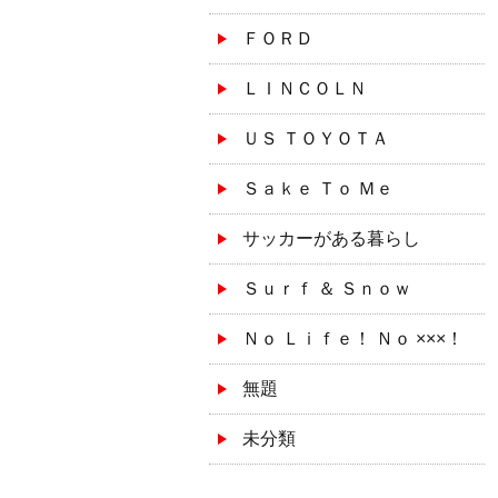
ＦＯＲＤ
ＬＩＮＣＯＬＮ
ＵＳ ＴＯＹＯＴＡ
Ｓａｋｅ Ｔｏ Ｍｅ
サッカーがある暮らし
Ｓｕｒｆ ＆ Ｓｎｏｗ
Ｎｏ Ｌｉｆｅ！ Ｎｏ ×××！
無題
未分類