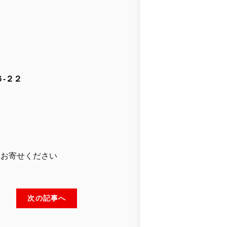
-２２
」
りお寄せください
次の記事へ