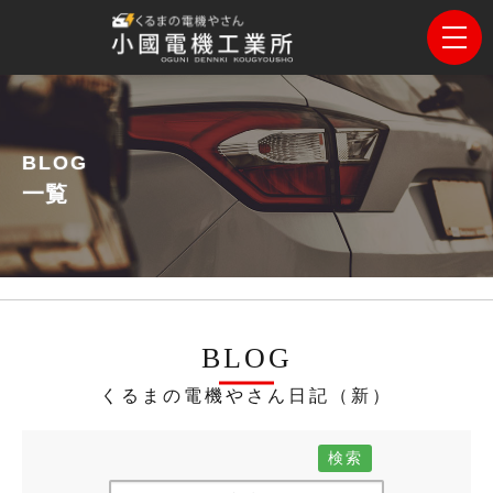
BLOG
一覧
BLOG
くるまの電機やさん日記（新）
検索