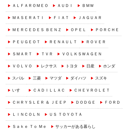
ＡＬＦＡＲＯＭＥＯ
ＡＵＤＩ
ＢＭＷ
ＭＡＳＥＲＡＴＩ
ＦＩＡＴ
ＪＡＧＵＡＲ
ＭＥＲＣＥＤＥＳ ＢＥＮＺ
ＯＰＥＬ
ＰＯＲＣＨＥ
ＰＥＵＧＥＯＴ
ＲＥＮＡＵＬＴ
ＲＯＶＥＲ
ＳＭＡＲＴ
ＴＶＲ
ＶＯＬＫＳＷＡＧＥＮ
ＶＯＬＶＯ
レクサス
トヨタ
日産
ホンダ
スバル
三菱
マツダ
ダイハツ
スズキ
いすゞ
ＣＡＤＩＬＬＡＣ
ＣＨＥＶＲＯＬＥＴ
ＣＨＲＹＳＬＥＲ ＆ ＪＥＥＰ
ＤＯＤＧＥ
ＦＯＲＤ
ＬＩＮＣＯＬＮ
ＵＳ ＴＯＹＯＴＡ
Ｓａｋｅ Ｔｏ Ｍｅ
サッカーがある暮らし