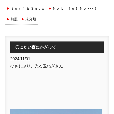
Ｓｕｒｆ ＆ Ｓｎｏｗ
Ｎｏ Ｌｉｆｅ！ Ｎｏ ×××！
無題
未分類
〇にたい夜にかぎって
2024/11/01
ひさしぶり、光る玉ねぎさん