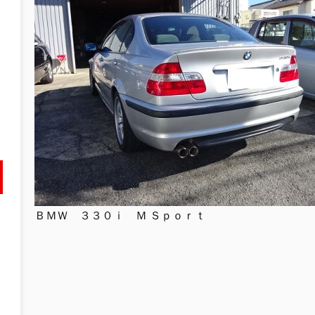
ＢＭＷ ３３０ｉ Ｍ Ｓｐｏｒｔ