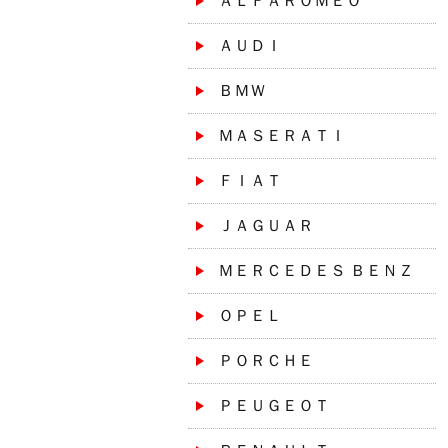
ＡＬＦＡＲＯＭＥＯ
ＡＵＤＩ
ＢＭＷ
ＭＡＳＥＲＡＴＩ
ＦＩＡＴ
ＪＡＧＵＡＲ
ＭＥＲＣＥＤＥＳ ＢＥＮＺ
ＯＰＥＬ
ＰＯＲＣＨＥ
ＰＥＵＧＥＯＴ