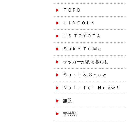
ＦＯＲＤ
ＬＩＮＣＯＬＮ
ＵＳ ＴＯＹＯＴＡ
Ｓａｋｅ Ｔｏ Ｍｅ
サッカーがある暮らし
Ｓｕｒｆ ＆ Ｓｎｏｗ
Ｎｏ Ｌｉｆｅ！ Ｎｏ ×××！
無題
未分類