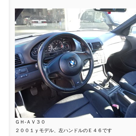
ＧＨ-ＡＶ３０
２００１ｙモデル、左ハンドルのＥ４６です