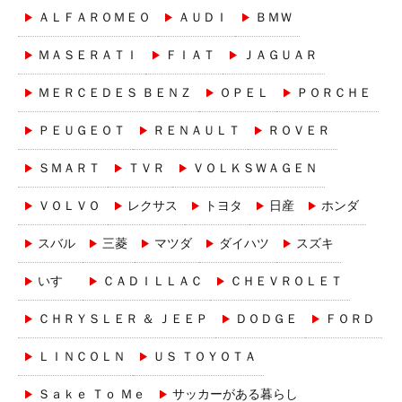
ＡＬＦＡＲＯＭＥＯ
ＡＵＤＩ
ＢＭＷ
ＭＡＳＥＲＡＴＩ
ＦＩＡＴ
ＪＡＧＵＡＲ
ＭＥＲＣＥＤＥＳ ＢＥＮＺ
ＯＰＥＬ
ＰＯＲＣＨＥ
ＰＥＵＧＥＯＴ
ＲＥＮＡＵＬＴ
ＲＯＶＥＲ
ＳＭＡＲＴ
ＴＶＲ
ＶＯＬＫＳＷＡＧＥＮ
ＶＯＬＶＯ
レクサス
トヨタ
日産
ホンダ
スバル
三菱
マツダ
ダイハツ
スズキ
いすゞ
ＣＡＤＩＬＬＡＣ
ＣＨＥＶＲＯＬＥＴ
ＣＨＲＹＳＬＥＲ ＆ ＪＥＥＰ
ＤＯＤＧＥ
ＦＯＲＤ
ＬＩＮＣＯＬＮ
ＵＳ ＴＯＹＯＴＡ
Ｓａｋｅ Ｔｏ Ｍｅ
サッカーがある暮らし