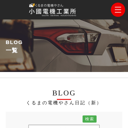
BLOG
一覧
BLOG
くるまの電機やさん日記（新）
検索