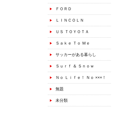
ＦＯＲＤ
ＬＩＮＣＯＬＮ
ＵＳ ＴＯＹＯＴＡ
Ｓａｋｅ Ｔｏ Ｍｅ
サッカーがある暮らし
Ｓｕｒｆ ＆ Ｓｎｏｗ
Ｎｏ Ｌｉｆｅ！ Ｎｏ ×××！
無題
未分類