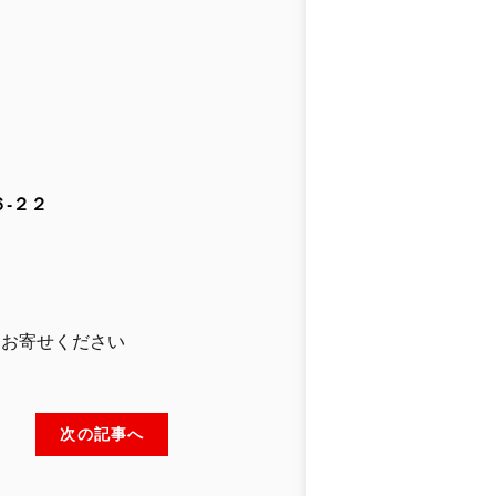
-２２
」
りお寄せください
次の記事へ