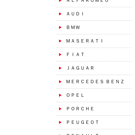
ＡＬＦＡＲＯＭＥＯ
ＡＵＤＩ
ＢＭＷ
ＭＡＳＥＲＡＴＩ
ＦＩＡＴ
ＪＡＧＵＡＲ
ＭＥＲＣＥＤＥＳ ＢＥＮＺ
ＯＰＥＬ
ＰＯＲＣＨＥ
ＰＥＵＧＥＯＴ