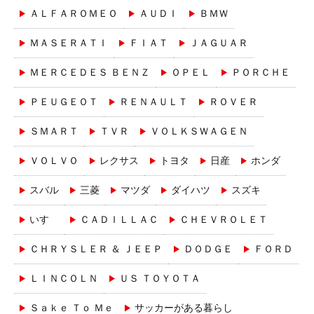
ＡＬＦＡＲＯＭＥＯ
ＡＵＤＩ
ＢＭＷ
ＭＡＳＥＲＡＴＩ
ＦＩＡＴ
ＪＡＧＵＡＲ
ＭＥＲＣＥＤＥＳ ＢＥＮＺ
ＯＰＥＬ
ＰＯＲＣＨＥ
ＰＥＵＧＥＯＴ
ＲＥＮＡＵＬＴ
ＲＯＶＥＲ
ＳＭＡＲＴ
ＴＶＲ
ＶＯＬＫＳＷＡＧＥＮ
ＶＯＬＶＯ
レクサス
トヨタ
日産
ホンダ
スバル
三菱
マツダ
ダイハツ
スズキ
いすゞ
ＣＡＤＩＬＬＡＣ
ＣＨＥＶＲＯＬＥＴ
ＣＨＲＹＳＬＥＲ ＆ ＪＥＥＰ
ＤＯＤＧＥ
ＦＯＲＤ
ＬＩＮＣＯＬＮ
ＵＳ ＴＯＹＯＴＡ
Ｓａｋｅ Ｔｏ Ｍｅ
サッカーがある暮らし