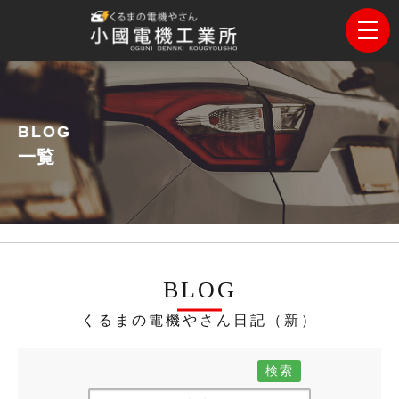
BLOG
一覧
BLOG
くるまの電機やさん日記（新）
検索