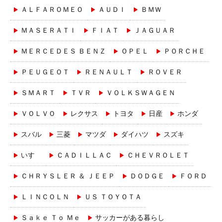
ＡＬＦＡＲＯＭＥＯ
ＡＵＤＩ
ＢＭＷ
ＭＡＳＥＲＡＴＩ
ＦＩＡＴ
ＪＡＧＵＡＲ
ＭＥＲＣＥＤＥＳ ＢＥＮＺ
ＯＰＥＬ
ＰＯＲＣＨＥ
ＰＥＵＧＥＯＴ
ＲＥＮＡＵＬＴ
ＲＯＶＥＲ
ＳＭＡＲＴ
ＴＶＲ
ＶＯＬＫＳＷＡＧＥＮ
ＶＯＬＶＯ
レクサス
トヨタ
日産
ホンダ
スバル
三菱
マツダ
ダイハツ
スズキ
いすゞ
ＣＡＤＩＬＬＡＣ
ＣＨＥＶＲＯＬＥＴ
ＣＨＲＹＳＬＥＲ ＆ ＪＥＥＰ
ＤＯＤＧＥ
ＦＯＲＤ
ＬＩＮＣＯＬＮ
ＵＳ ＴＯＹＯＴＡ
Ｓａｋｅ Ｔｏ Ｍｅ
サッカーがある暮らし