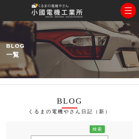
BLOG
一覧
BLOG
くるまの電機やさん日記（新）
検索