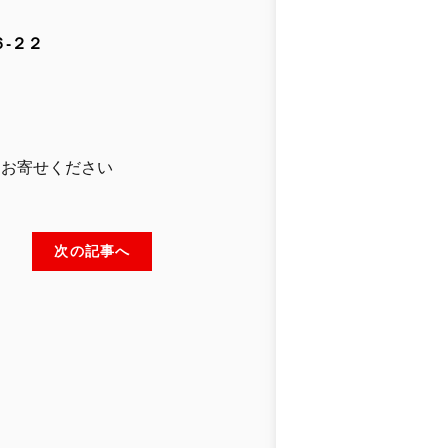
-２２
」
りお寄せください
次の記事へ