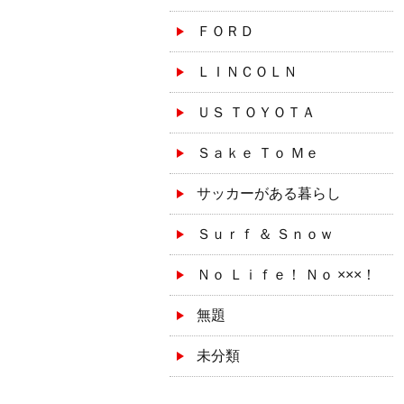
ＦＯＲＤ
ＬＩＮＣＯＬＮ
ＵＳ ＴＯＹＯＴＡ
Ｓａｋｅ Ｔｏ Ｍｅ
サッカーがある暮らし
Ｓｕｒｆ ＆ Ｓｎｏｗ
Ｎｏ Ｌｉｆｅ！ Ｎｏ ×××！
無題
未分類