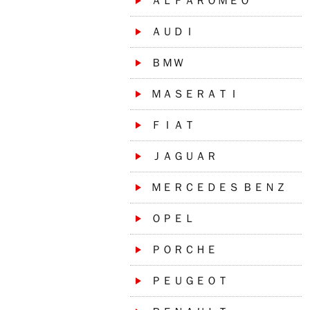
ＡＬＦＡＲＯＭＥＯ
ＡＵＤＩ
ＢＭＷ
ＭＡＳＥＲＡＴＩ
ＦＩＡＴ
ＪＡＧＵＡＲ
ＭＥＲＣＥＤＥＳ ＢＥＮＺ
ＯＰＥＬ
ＰＯＲＣＨＥ
ＰＥＵＧＥＯＴ