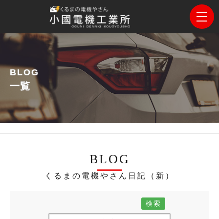
BLOG
一覧
BLOG
くるまの電機やさん日記（新）
検索