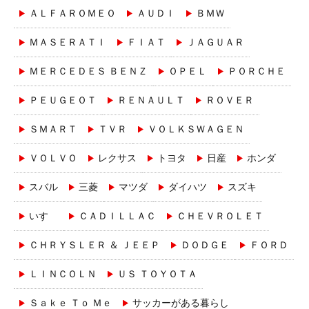
ＡＬＦＡＲＯＭＥＯ
ＡＵＤＩ
ＢＭＷ
ＭＡＳＥＲＡＴＩ
ＦＩＡＴ
ＪＡＧＵＡＲ
ＭＥＲＣＥＤＥＳ ＢＥＮＺ
ＯＰＥＬ
ＰＯＲＣＨＥ
ＰＥＵＧＥＯＴ
ＲＥＮＡＵＬＴ
ＲＯＶＥＲ
ＳＭＡＲＴ
ＴＶＲ
ＶＯＬＫＳＷＡＧＥＮ
ＶＯＬＶＯ
レクサス
トヨタ
日産
ホンダ
スバル
三菱
マツダ
ダイハツ
スズキ
いすゞ
ＣＡＤＩＬＬＡＣ
ＣＨＥＶＲＯＬＥＴ
ＣＨＲＹＳＬＥＲ ＆ ＪＥＥＰ
ＤＯＤＧＥ
ＦＯＲＤ
ＬＩＮＣＯＬＮ
ＵＳ ＴＯＹＯＴＡ
Ｓａｋｅ Ｔｏ Ｍｅ
サッカーがある暮らし