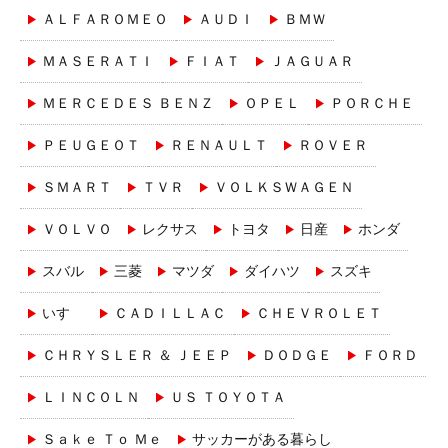
ＡＬＦＡＲＯＭＥＯ
ＡＵＤＩ
ＢＭＷ
ＭＡＳＥＲＡＴＩ
ＦＩＡＴ
ＪＡＧＵＡＲ
ＭＥＲＣＥＤＥＳ ＢＥＮＺ
ＯＰＥＬ
ＰＯＲＣＨＥ
ＰＥＵＧＥＯＴ
ＲＥＮＡＵＬＴ
ＲＯＶＥＲ
ＳＭＡＲＴ
ＴＶＲ
ＶＯＬＫＳＷＡＧＥＮ
ＶＯＬＶＯ
レクサス
トヨタ
日産
ホンダ
スバル
三菱
マツダ
ダイハツ
スズキ
いすゞ
ＣＡＤＩＬＬＡＣ
ＣＨＥＶＲＯＬＥＴ
ＣＨＲＹＳＬＥＲ ＆ ＪＥＥＰ
ＤＯＤＧＥ
ＦＯＲＤ
ＬＩＮＣＯＬＮ
ＵＳ ＴＯＹＯＴＡ
Ｓａｋｅ Ｔｏ Ｍｅ
サッカーがある暮らし