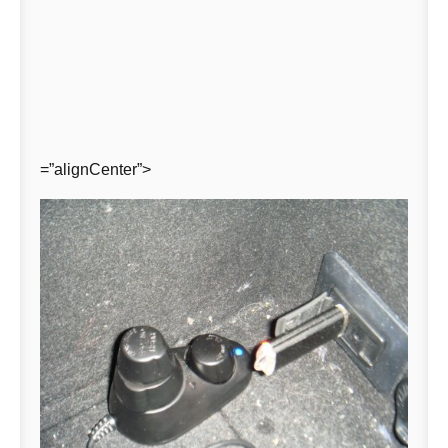
=”alignCenter”>