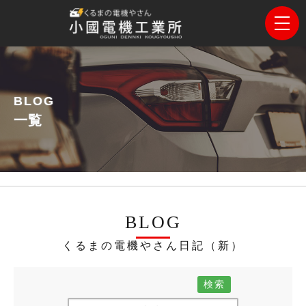
BLOG
一覧
BLOG
くるまの電機やさん日記（新）
検索