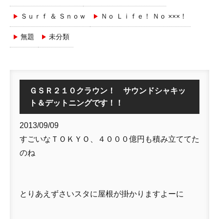
Ｓｕｒｆ ＆ Ｓｎｏｗ
Ｎｏ Ｌｉｆｅ！ Ｎｏ ×××！
無題
未分類
ＧＳＲ２１０クラウン！ サウンドシャキッ
ト＆デットニングです！！
2013/09/09
すごいなＴＯＫＹＯ、４０００億円も積み立ててた
のね
とりあえずさいスタに屋根が掛かりますよーに