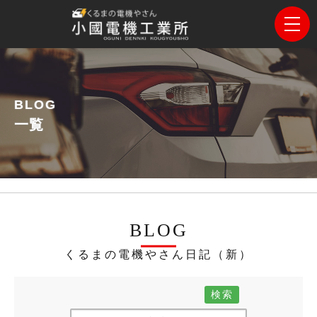
BLOG
一覧
BLOG
くるまの電機やさん日記（新）
検索