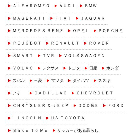
ＡＬＦＡＲＯＭＥＯ
ＡＵＤＩ
ＢＭＷ
ＭＡＳＥＲＡＴＩ
ＦＩＡＴ
ＪＡＧＵＡＲ
ＭＥＲＣＥＤＥＳ ＢＥＮＺ
ＯＰＥＬ
ＰＯＲＣＨＥ
ＰＥＵＧＥＯＴ
ＲＥＮＡＵＬＴ
ＲＯＶＥＲ
ＳＭＡＲＴ
ＴＶＲ
ＶＯＬＫＳＷＡＧＥＮ
ＶＯＬＶＯ
レクサス
トヨタ
日産
ホンダ
スバル
三菱
マツダ
ダイハツ
スズキ
いすゞ
ＣＡＤＩＬＬＡＣ
ＣＨＥＶＲＯＬＥＴ
ＣＨＲＹＳＬＥＲ ＆ ＪＥＥＰ
ＤＯＤＧＥ
ＦＯＲＤ
ＬＩＮＣＯＬＮ
ＵＳ ＴＯＹＯＴＡ
Ｓａｋｅ Ｔｏ Ｍｅ
サッカーがある暮らし