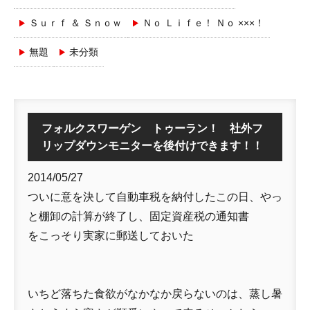
Ｓｕｒｆ ＆ Ｓｎｏｗ
Ｎｏ Ｌｉｆｅ！ Ｎｏ ×××！
無題
未分類
フォルクスワーゲン トゥーラン！ 社外フ
リップダウンモニターを後付けできます！！
2014/05/27
ついに意を決して自動車税を納付したこの日、やっ
と棚卸の計算が終了し、固定資産税の通知書
をこっそり実家に郵送しておいた
いちど落ちた食欲がなかなか戻らないのは、蒸し暑