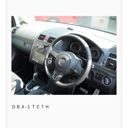
ＤＢＡ-１ＴＣＴＨ