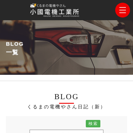
BLOG
一覧
BLOG
くるまの電機やさん日記（新）
検索