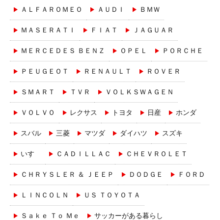
ＡＬＦＡＲＯＭＥＯ
ＡＵＤＩ
ＢＭＷ
ＭＡＳＥＲＡＴＩ
ＦＩＡＴ
ＪＡＧＵＡＲ
ＭＥＲＣＥＤＥＳ ＢＥＮＺ
ＯＰＥＬ
ＰＯＲＣＨＥ
ＰＥＵＧＥＯＴ
ＲＥＮＡＵＬＴ
ＲＯＶＥＲ
ＳＭＡＲＴ
ＴＶＲ
ＶＯＬＫＳＷＡＧＥＮ
ＶＯＬＶＯ
レクサス
トヨタ
日産
ホンダ
スバル
三菱
マツダ
ダイハツ
スズキ
いすゞ
ＣＡＤＩＬＬＡＣ
ＣＨＥＶＲＯＬＥＴ
ＣＨＲＹＳＬＥＲ ＆ ＪＥＥＰ
ＤＯＤＧＥ
ＦＯＲＤ
ＬＩＮＣＯＬＮ
ＵＳ ＴＯＹＯＴＡ
Ｓａｋｅ Ｔｏ Ｍｅ
サッカーがある暮らし