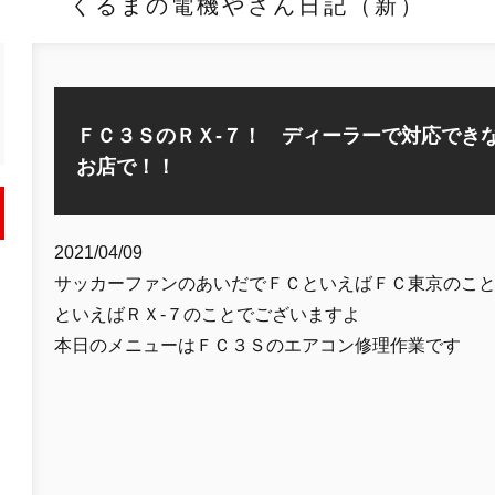
くるまの電機やさん日記（新）
ＦＣ３ＳのＲＸ-７！ ディーラーで対応でき
お店で！！
2021/04/09
サッカーファンのあいだでＦＣといえばＦＣ東京のこ
といえばＲＸ-７のことでございますよ
本日のメニューはＦＣ３Ｓのエアコン修理作業です