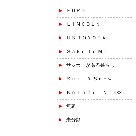
ＦＯＲＤ
ＬＩＮＣＯＬＮ
ＵＳ ＴＯＹＯＴＡ
Ｓａｋｅ Ｔｏ Ｍｅ
サッカーがある暮らし
Ｓｕｒｆ ＆ Ｓｎｏｗ
Ｎｏ Ｌｉｆｅ！ Ｎｏ ×××！
無題
未分類