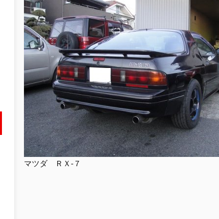
マツダ ＲＸ-７