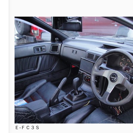
Ｅ-ＦＣ３Ｓ