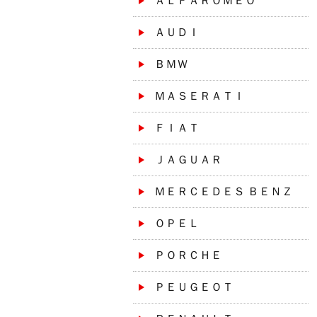
ＡＬＦＡＲＯＭＥＯ
ＡＵＤＩ
ＢＭＷ
ＭＡＳＥＲＡＴＩ
ＦＩＡＴ
ＪＡＧＵＡＲ
ＭＥＲＣＥＤＥＳ ＢＥＮＺ
ＯＰＥＬ
ＰＯＲＣＨＥ
ＰＥＵＧＥＯＴ