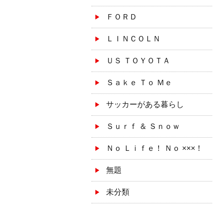
ＦＯＲＤ
ＬＩＮＣＯＬＮ
ＵＳ ＴＯＹＯＴＡ
Ｓａｋｅ Ｔｏ Ｍｅ
サッカーがある暮らし
Ｓｕｒｆ ＆ Ｓｎｏｗ
Ｎｏ Ｌｉｆｅ！ Ｎｏ ×××！
無題
未分類