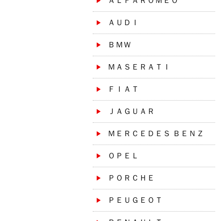
ＡＬＦＡＲＯＭＥＯ
ＡＵＤＩ
ＢＭＷ
ＭＡＳＥＲＡＴＩ
ＦＩＡＴ
ＪＡＧＵＡＲ
ＭＥＲＣＥＤＥＳ ＢＥＮＺ
ＯＰＥＬ
ＰＯＲＣＨＥ
ＰＥＵＧＥＯＴ