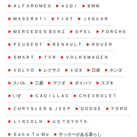
ＡＬＦＡＲＯＭＥＯ
ＡＵＤＩ
ＢＭＷ
ＭＡＳＥＲＡＴＩ
ＦＩＡＴ
ＪＡＧＵＡＲ
ＭＥＲＣＥＤＥＳ ＢＥＮＺ
ＯＰＥＬ
ＰＯＲＣＨＥ
ＰＥＵＧＥＯＴ
ＲＥＮＡＵＬＴ
ＲＯＶＥＲ
ＳＭＡＲＴ
ＴＶＲ
ＶＯＬＫＳＷＡＧＥＮ
ＶＯＬＶＯ
レクサス
トヨタ
日産
ホンダ
スバル
三菱
マツダ
ダイハツ
スズキ
いすゞ
ＣＡＤＩＬＬＡＣ
ＣＨＥＶＲＯＬＥＴ
ＣＨＲＹＳＬＥＲ ＆ ＪＥＥＰ
ＤＯＤＧＥ
ＦＯＲＤ
ＬＩＮＣＯＬＮ
ＵＳ ＴＯＹＯＴＡ
Ｓａｋｅ Ｔｏ Ｍｅ
サッカーがある暮らし