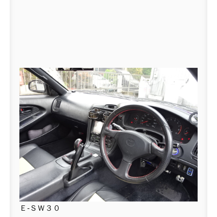
Ｅ-ＳＷ３０