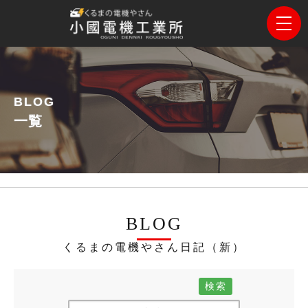
BLOG
一覧
BLOG
くるまの電機やさん日記（新）
検索