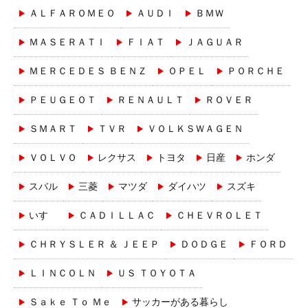
ＡＬＦＡＲＯＭＥＯ
ＡＵＤＩ
ＢＭＷ
ＭＡＳＥＲＡＴＩ
ＦＩＡＴ
ＪＡＧＵＡＲ
ＭＥＲＣＥＤＥＳ ＢＥＮＺ
ＯＰＥＬ
ＰＯＲＣＨＥ
ＰＥＵＧＥＯＴ
ＲＥＮＡＵＬＴ
ＲＯＶＥＲ
ＳＭＡＲＴ
ＴＶＲ
ＶＯＬＫＳＷＡＧＥＮ
ＶＯＬＶＯ
レクサス
トヨタ
日産
ホンダ
スバル
三菱
マツダ
ダイハツ
スズキ
いすゞ
ＣＡＤＩＬＬＡＣ
ＣＨＥＶＲＯＬＥＴ
ＣＨＲＹＳＬＥＲ ＆ ＪＥＥＰ
ＤＯＤＧＥ
ＦＯＲＤ
ＬＩＮＣＯＬＮ
ＵＳ ＴＯＹＯＴＡ
Ｓａｋｅ Ｔｏ Ｍｅ
サッカーがある暮らし