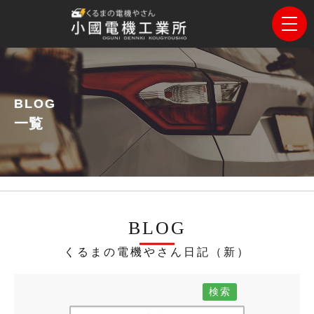
BLOG
一覧
BLOG
くるまの電機やさん日記（新）
検索