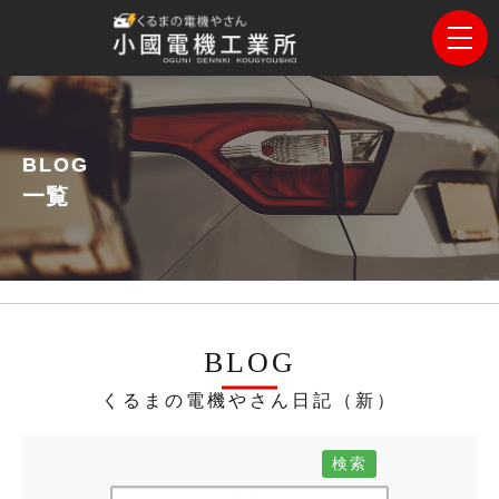
BLOG
一覧
BLOG
くるまの電機やさん日記（新）
検索