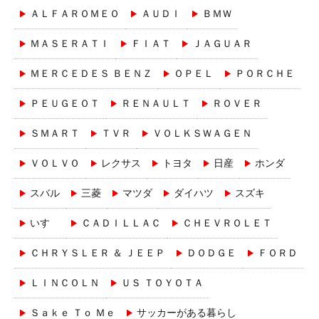
ＡＬＦＡＲＯＭＥＯ
ＡＵＤＩ
ＢＭＷ
ＭＡＳＥＲＡＴＩ
ＦＩＡＴ
ＪＡＧＵＡＲ
ＭＥＲＣＥＤＥＳ ＢＥＮＺ
ＯＰＥＬ
ＰＯＲＣＨＥ
ＰＥＵＧＥＯＴ
ＲＥＮＡＵＬＴ
ＲＯＶＥＲ
ＳＭＡＲＴ
ＴＶＲ
ＶＯＬＫＳＷＡＧＥＮ
ＶＯＬＶＯ
レクサス
トヨタ
日産
ホンダ
スバル
三菱
マツダ
ダイハツ
スズキ
いすゞ
ＣＡＤＩＬＬＡＣ
ＣＨＥＶＲＯＬＥＴ
ＣＨＲＹＳＬＥＲ ＆ ＪＥＥＰ
ＤＯＤＧＥ
ＦＯＲＤ
ＬＩＮＣＯＬＮ
ＵＳ ＴＯＹＯＴＡ
Ｓａｋｅ Ｔｏ Ｍｅ
サッカーがある暮らし