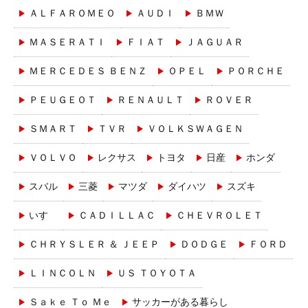
ＡＬＦＡＲＯＭＥＯ
ＡＵＤＩ
ＢＭＷ
ＭＡＳＥＲＡＴＩ
ＦＩＡＴ
ＪＡＧＵＡＲ
ＭＥＲＣＥＤＥＳ ＢＥＮＺ
ＯＰＥＬ
ＰＯＲＣＨＥ
ＰＥＵＧＥＯＴ
ＲＥＮＡＵＬＴ
ＲＯＶＥＲ
ＳＭＡＲＴ
ＴＶＲ
ＶＯＬＫＳＷＡＧＥＮ
ＶＯＬＶＯ
レクサス
トヨタ
日産
ホンダ
スバル
三菱
マツダ
ダイハツ
スズキ
いすゞ
ＣＡＤＩＬＬＡＣ
ＣＨＥＶＲＯＬＥＴ
ＣＨＲＹＳＬＥＲ ＆ ＪＥＥＰ
ＤＯＤＧＥ
ＦＯＲＤ
ＬＩＮＣＯＬＮ
ＵＳ ＴＯＹＯＴＡ
Ｓａｋｅ Ｔｏ Ｍｅ
サッカーがある暮らし