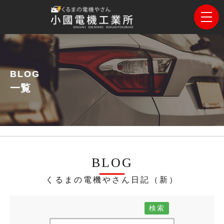
BLOG
一覧
BLOG
くるまの電機やさん日記（新）
検索