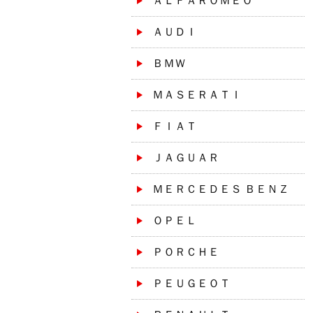
ＡＬＦＡＲＯＭＥＯ
ＡＵＤＩ
ＢＭＷ
ＭＡＳＥＲＡＴＩ
ＦＩＡＴ
ＪＡＧＵＡＲ
ＭＥＲＣＥＤＥＳ ＢＥＮＺ
ＯＰＥＬ
ＰＯＲＣＨＥ
ＰＥＵＧＥＯＴ