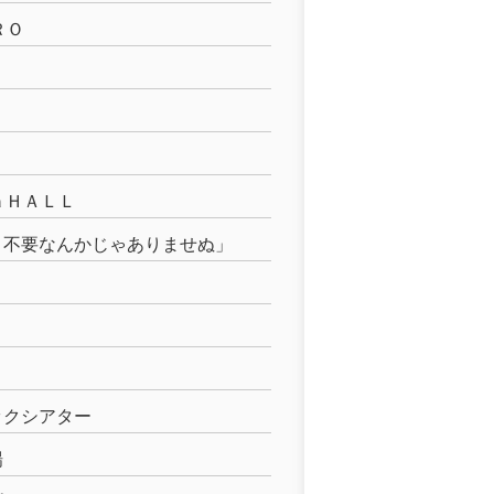
ＲＯ
ａＨＡＬＬ
、不要なんかじゃありませぬ」
ックシアター
場