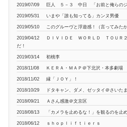
2019/07/09
巨人 ５－３ 中日 「お前と俺らの
2019/05/31
いまや「誰も知ってる」カンヌ男優
2019/05/10
このグルーヴと浮遊感！（言ってみた
2019/04/12
ＤＩＶＩＤＥ ＷＯＲＬＤ ＴＯＵＲ
だ！
2019/03/14
初桃李
2018/11/08
ＫＥＲＡ・ＭＡＰ＠下北沢・本多劇場
2018/11/02
縁「ＪＯＹ」！
2018/10/29
ドタキャン、ダメ、ゼッタイ＠さいた
2018/09/21
Ａさん感激＠文京区
2018/08/13
「カメラを止めるな！」を観るのを止
2018/06/12
ｓｈｏｐｌｉｆｔｉｅｒｓ