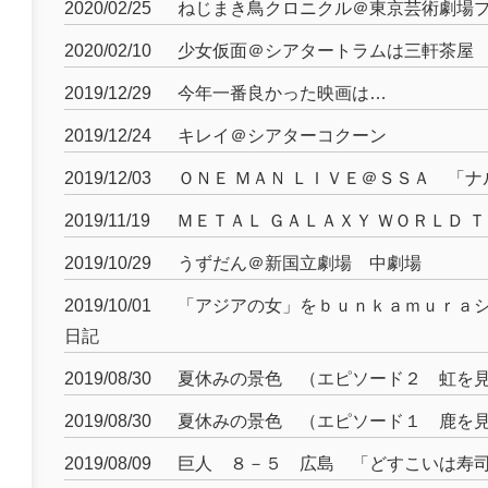
2020/02/25
ねじまき鳥クロニクル＠東京芸術劇場
2020/02/10
少女仮面＠シアタートラムは三軒茶屋
2019/12/29
今年一番良かった映画は…
2019/12/24
キレイ＠シアターコクーン
2019/12/03
ＯＮＥ ＭＡＮ ＬＩＶＥ＠ＳＳＡ 「
2019/11/19
ＭＥＴＡＬ ＧＡＬＡＸＹ ＷＯＲＬＤ ＴＯＵ
2019/10/29
うずだん＠新国立劇場 中劇場
2019/10/01
「アジアの女」をｂｕｎｋａｍｕｒａ
日記
2019/08/30
夏休みの景色 （エピソード２ 虹を
2019/08/30
夏休みの景色 （エピソード１ 鹿を
2019/08/09
巨人 ８－５ 広島 「どすこいは寿