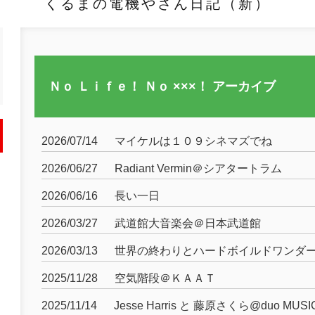
くるまの電機やさん日記（新）
Ｎｏ Ｌｉｆｅ！ Ｎｏ ×××！ アーカイブ
2026/07/14
マイケルは１０９シネマズでね
2026/06/27
Radiant Vermin＠シアタートラム
2026/06/16
長い一日
2026/03/27
武道館大音楽会＠日本武道館
2026/03/13
世界の終わりとハードボイルドワンダ
2025/11/28
空気階段＠ＫＡＡＴ
2025/11/14
Jesse Harris と 藤原さくら@duo MUS