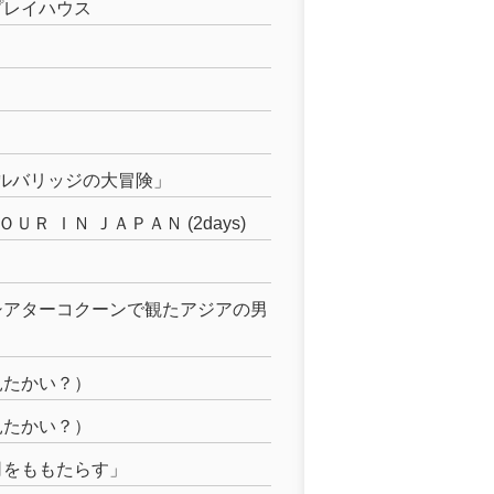
プレイハウス
ナルバリッジの大冒険」
Ｒ ＩＮ ＪＡＰＡＮ (2days)
シアターコクーンで観たアジアの男
見たかい？）
見たかい？）
司をももたらす」