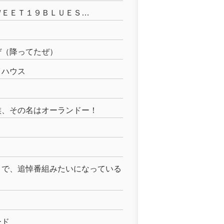
ＷＥＥＴ１９ＢＬＵＥＳ…
ぜ（降ってたぜ）
イハウス
族、その名はオーランドー！
りで、追悼番組みたいになっている
ード