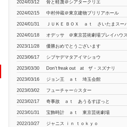
2024/03/12
骨と軽蔑＠シアタークリエ
2024/02/15
中村仲蔵＠東京建物ブリリアホール
2024/01/31
ＪＵＫＥ ＢＯＸ ａｔ さいたまスー
2024/01/18
オデッサ ＠東京芸術劇場プレイハウ
2023/11/28
優勝おめでとうございます
2023/06/17
シブヤデマタアイマショウ
2023/03/30
Don’t freak out at ザ・スズナリ
2023/03/16
ジョン王 ａｔ 埼玉会館
2023/03/02
フューチャー☆スター
2023/02/17
奇事故 ａｔ あうるすぽっと
2023/01/31
宝飾時計 ａｔ 東京芸術劇場
2022/10/27
ジャニス ｉｎ ｔｏｋｙｏ