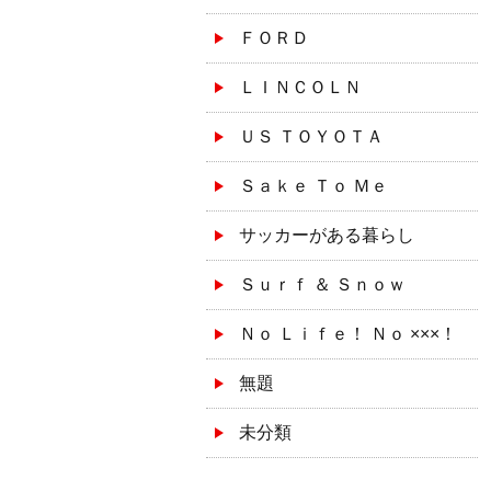
ＦＯＲＤ
ＬＩＮＣＯＬＮ
ＵＳ ＴＯＹＯＴＡ
Ｓａｋｅ Ｔｏ Ｍｅ
サッカーがある暮らし
Ｓｕｒｆ ＆ Ｓｎｏｗ
Ｎｏ Ｌｉｆｅ！ Ｎｏ ×××！
無題
未分類