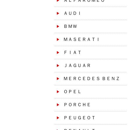
ＡＬＦＡＲＯＭＥＯ
ＡＵＤＩ
ＢＭＷ
ＭＡＳＥＲＡＴＩ
ＦＩＡＴ
ＪＡＧＵＡＲ
ＭＥＲＣＥＤＥＳ ＢＥＮＺ
ＯＰＥＬ
ＰＯＲＣＨＥ
ＰＥＵＧＥＯＴ