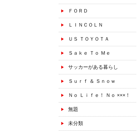
ＦＯＲＤ
ＬＩＮＣＯＬＮ
ＵＳ ＴＯＹＯＴＡ
Ｓａｋｅ Ｔｏ Ｍｅ
サッカーがある暮らし
Ｓｕｒｆ ＆ Ｓｎｏｗ
Ｎｏ Ｌｉｆｅ！ Ｎｏ ×××！
無題
未分類