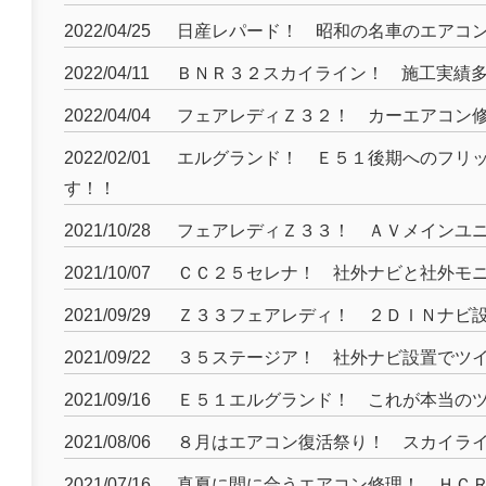
2022/04/25
日産レパード！ 昭和の名車のエアコ
2022/04/11
ＢＮＲ３２スカイライン！ 施工実績
2022/04/04
フェアレディＺ３２！ カーエアコン
2022/02/01
エルグランド！ Ｅ５１後期へのフリ
す！！
2021/10/28
フェアレディＺ３３！ ＡＶメインユ
2021/10/07
ＣＣ２５セレナ！ 社外ナビと社外モ
2021/09/29
Ｚ３３フェアレディ！ ２ＤＩＮナビ
2021/09/22
３５ステージア！ 社外ナビ設置でツ
2021/09/16
Ｅ５１エルグランド！ これが本当の
2021/08/06
８月はエアコン復活祭り！ スカイラ
2021/07/16
真夏に間に合うエアコン修理！ ＨＣ