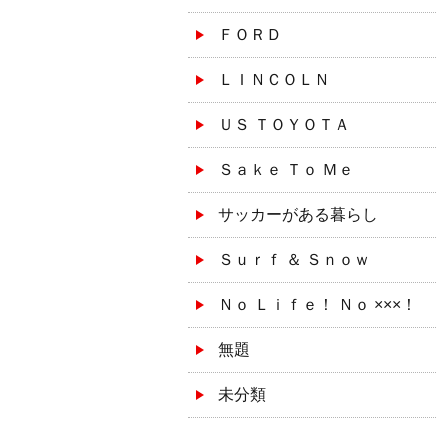
ＦＯＲＤ
ＬＩＮＣＯＬＮ
ＵＳ ＴＯＹＯＴＡ
Ｓａｋｅ Ｔｏ Ｍｅ
サッカーがある暮らし
Ｓｕｒｆ ＆ Ｓｎｏｗ
Ｎｏ Ｌｉｆｅ！ Ｎｏ ×××！
無題
未分類