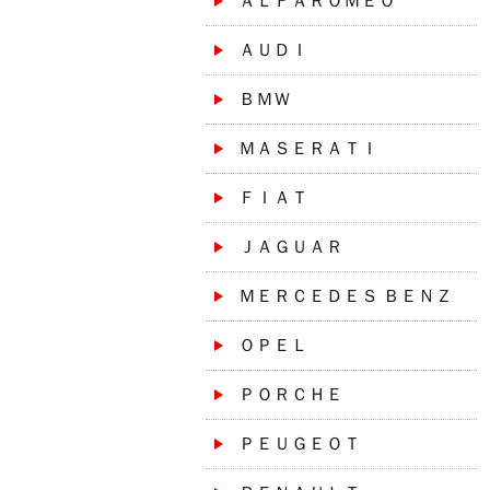
ＡＬＦＡＲＯＭＥＯ
ＡＵＤＩ
ＢＭＷ
ＭＡＳＥＲＡＴＩ
ＦＩＡＴ
ＪＡＧＵＡＲ
ＭＥＲＣＥＤＥＳ ＢＥＮＺ
ＯＰＥＬ
ＰＯＲＣＨＥ
ＰＥＵＧＥＯＴ